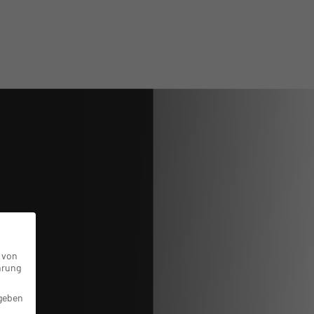
 von
hrung
 geben