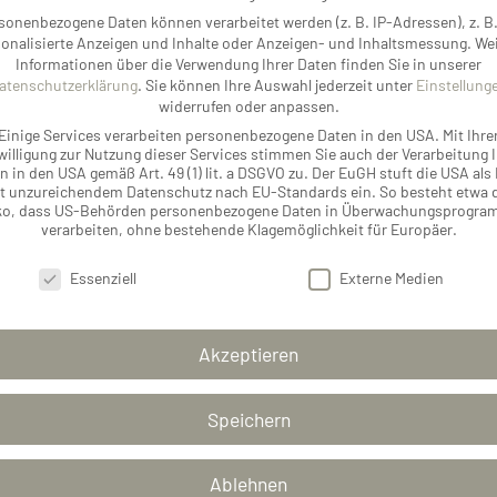
sonenbezogene Daten können verarbeitet werden (z. B. IP-Adressen), z. B.
onalisierte Anzeigen und Inhalte oder Anzeigen- und Inhaltsmessung.
Wei
ALEXA
Informationen über die Verwendung Ihrer Daten finden Sie in unserer
HOLLE
atenschutzerklärung
.
Sie können Ihre Auswahl jederzeit unter
Einstellung
widerrufen oder anpassen.
Immobi
Einige Services verarbeiten personenbezogene Daten in den USA. Mit Ihre
willigung zur Nutzung dieser Services stimmen Sie auch der Verarbeitung I
n in den USA gemäß Art. 49 (1) lit. a DSGVO zu. Der EuGH stuft die USA als
Nutzen Sie eine der
t unzureichendem Datenschutz nach EU-Standards ein. So besteht etwa 
ko, dass US-Behörden personenbezogene Daten in Überwachungsprogr
mit mir in Kontakt z
verarbeiten, ohne bestehende Klagemöglichkeit für Europäer.
schutzeinstellungen
Essenziell
Externe Medien
KONTAKT AUFNEHMEN
Akzeptieren
Speichern
Ablehnen