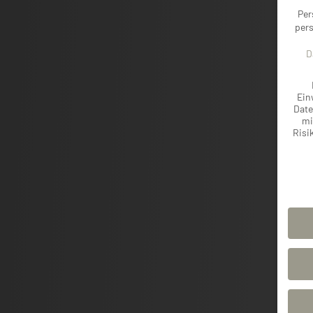
Per
pers
D
Ein
Date
mi
Risi
Daten