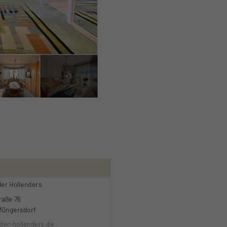
+ 5
der Hollenders
raße 76
Müngersdorf
der-hollenders.de