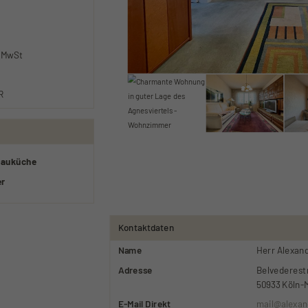
. MwSt
R
bauküche
er
Kontaktdaten
Name
Herr Alexan
Adresse
Belvederest
50933
Köln-
E-Mail Direkt
mail@alexan