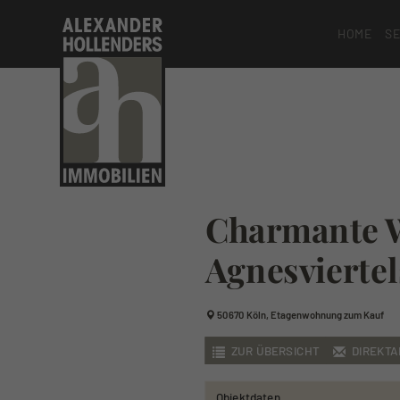
HOME
SE
Charmante W
Agnesviertel
50670 Köln, Etagenwohnung zum Kauf
ZUR ÜBERSICHT
DIREKT
Objektdaten