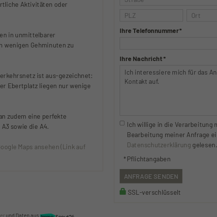
tliche Aktivitäten oder
Ihre Telefonnummer *
en in unmittelbarer
 in wenigen Gehminuten zu
Ihre Nachricht *
Verkehrsnetz ist aus-gezeichnet:
r Ebertplatz liegen nur wenige
man zudem eine perfekte
Ich willige in die Verarbeitun
 A3 sowie die A4.
Bearbeitung meiner Anfrage ei
Datenschutzerklärung
gelesen.
Google Maps ansehen (Link auf
* Pflichtangaben
ANFRAGE SENDEN
SSL-verschlüsselt
er
und Daten aus