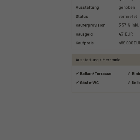
Ausstattung
gehoben
Status
vermietet
Käufer­provision
3,57 % inkl
Hausgeld
431 EUR
Kaufpreis
499.000 EU
Ausstattung / Merkmale
✓ Balkon/Terrasse
✓ Ein
✓ Gäste-WC
✓ Kell