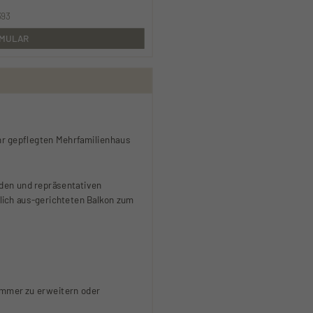
393
RMULAR
hr gepflegten Mehrfamilienhaus
nden und repräsentativen
lich aus-gerichteten Balkon zum
immer zu erweitern oder