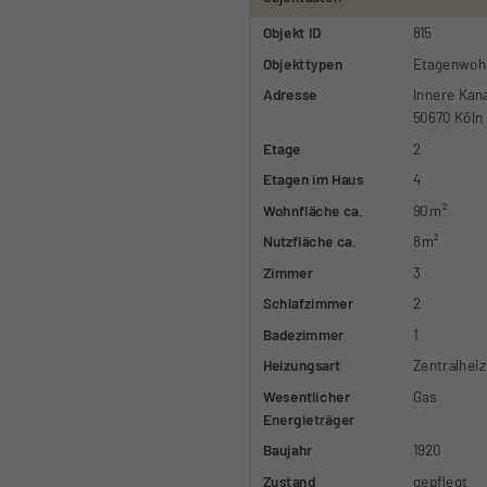
Objekt ID
815
Objekttypen
Etagenwoh
Adresse
Innere Kan
50670 Köln
Etage
2
Etagen im Haus
4
Wohnfläche ca.
90 m²
Nutzfläche ca.
8 m²
Zimmer
3
Schlafzimmer
2
Badezimmer
1
Heizungsart
Zentralhei
Wesentlicher
Gas
Energieträger
Baujahr
1920
Zustand
gepflegt