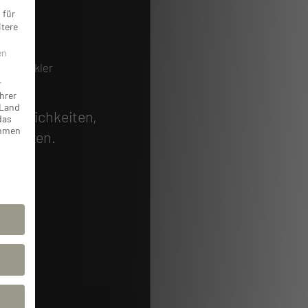
 für
tere
NDER
NDERS
en
lienmakler
r
hrer
 Land
 Möglichkeiten,
das
ammen
u treten.