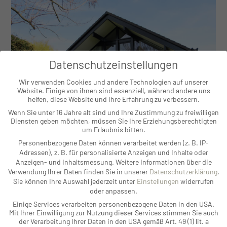
Datenschutzeinstellungen
Wir verwenden Cookies und andere Technologien auf unserer
Website. Einige von ihnen sind essenziell, während andere uns
helfen, diese Website und Ihre Erfahrung zu verbessern.
Wenn Sie unter 16 Jahre alt sind und Ihre Zustimmung zu freiwilligen
Diensten geben möchten, müssen Sie Ihre Erziehungsberechtigten
um Erlaubnis bitten.
Personenbezogene Daten können verarbeitet werden (z. B. IP-
Adressen), z. B. für personalisierte Anzeigen und Inhalte oder
Anzeigen- und Inhaltsmessung.
Weitere Informationen über die
KÖLN MÜNGERSDORF
Verwendung Ihrer Daten finden Sie in unserer
Datenschutzerklärung
.
Sie können Ihre Auswahl jederzeit unter
Einstellungen
widerrufen
Traumhaftes Einfamilienhaus in Toplage von
oder anpassen.
Müngersdorf
Einige Services verarbeiten personenbezogene Daten in den USA.
Mit Ihrer Einwilligung zur Nutzung dieser Services stimmen Sie auch
WEITERLESEN
der Verarbeitung Ihrer Daten in den USA gemäß Art. 49 (1) lit. a