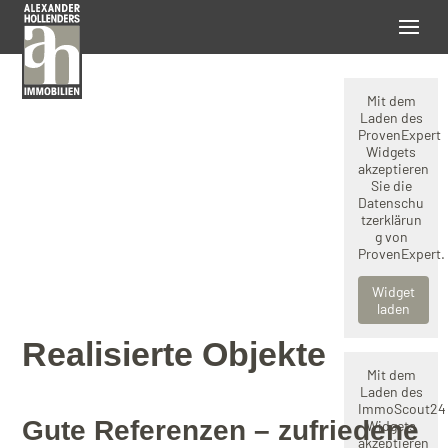
Mit dem
Laden des
ProvenExpert
Widgets
akzeptieren
Sie die
Datenschu
tzerklärun
g
von
ProvenExpert.
Widget
laden
Realisierte Objekte
Mit dem
Laden des
ImmoScout24
Gute Referenzen – zufriedene
Widgets
akzeptieren