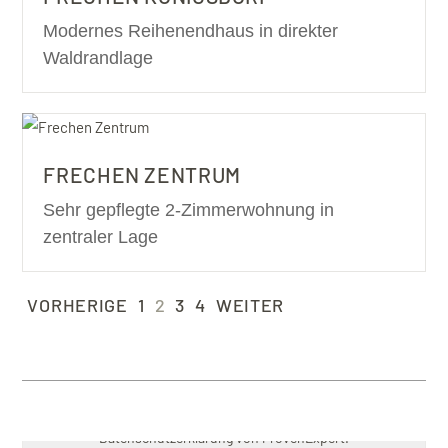
Modernes Reihenendhaus in direkter
Waldrandlage
FRECHEN ZENTRUM
Sehr gepflegte 2-Zimmerwohnung in
zentraler Lage
VORHERIGE
1
2
3
4
WEITER
Mit dem Laden des ProvenExpert Widgets akzeptieren Sie die
Datenschutzerklärung
von ProvenExpert.